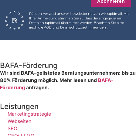
Abonnieren
Für den Versand unserer Newsletter nutzen wir rapidmail. Mit
Ihrer Anmeldung stimmen Sie zu, dass die eingegebenen
Daten an rapidmail übermittelt werden. Beachten Sie bitte
auch die
AGB
und
Datenschutzbestimmungen
.
BAFA-Förderung
Wir sind BAFA-gelistetes Beratungsunternehmen: bis zu
80% Förderung möglich. Mehr lesen und
BAFA-
Förderung
anfragen.
Leistungen
Marketingstrategie
Webseiten
SEO
GEO/ LLMO