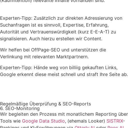
(Kaufintention) relevante Inhalte vorhanden sind.
Experten-Tipp: Zusätzlich zur direkten Adressierung von
Suchanfragen ist es sinnvoll, Expertise, Erfahrung,
Autorität und Vertrauenswürdigkeit (kurz E-E-A-T) zu
signalisieren. Auch hierzu erstellen wir Content.
Wir helfen bei OffPage-SEO und unterstützen die
Verlinkung mit relevanten Marktpartnern.
Experten-Tipp: Hände weg von billiig gekauften Links,
Google erkennt diese meist schnell und straft Ihre Seite ab.
Profis anfragen
Regelmäßige Überprüfung & SEO-Reports
6. SEO-Monitoring
Wir begleiten den Prozess mit monatlichem Reporting über
Tools wie
Google Data Studio
, (ehemals Looker)
SISTRIX
-
Rankings und KI-Erwähnungen via
Otterly.AI
oder
Peec AI
.