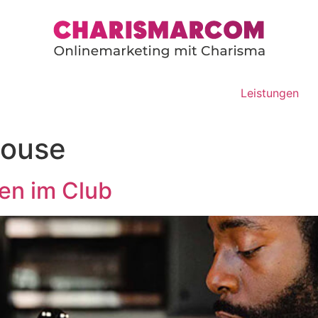
Leistungen
house
en im Club