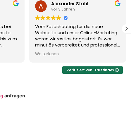
r Stahl
Marion Nippon
n
vor 3 Jahren
 für die neue
Liebes Charismarcom-Team,
er Online-Marketing
Wir sind rundum zufrieden mit 
 begeistert. Es war
Webseite und der - falls wir ma
tet und professionell
Anliegen haben - stets super
sonders positiv
schnellen Reaktion und Proble
Weiterlesen
ie Liebe fürs Detail,
Wir fühlen uns bei Ihnen sehr g
 was wir brauchen und
aufgehoben!
Tricks, um
Verifiziert von: Trustindex
otos zu bekommen.
ng
anfragen.