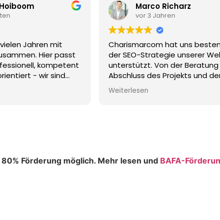
Marco Richarz
Alexande
vor 3 Jahren
vor 3 Jahre
rismarcom hat uns bestens bei
Vom Fotoshooting
 SEO-Strategie unserer Website
Webseite und uns
erstützt. Von der Beratung bis zum
waren wir restlos
chluss des Projekts und der
minutiös vorberei
hbetreuung sind wir rundum
durchgeführt. Be
erlesen
Weiterlesen
ieden.
aufgefallen sind d
 freuen uns auf eine weitere
das Verständnis,
ammenarbeit bei neuen Projekten
die vielen vielen 
 können das Team-Charismarcom
sensationelle F
 empfehlen!
u 80% Förderung möglich. Mehr lesen und
BAFA-Förderu