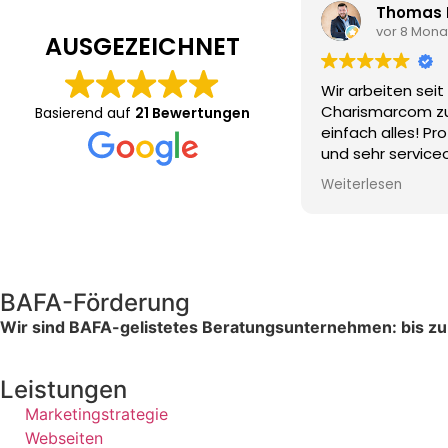
Thomas Hoiboom
vor 8 Monaten
AUSGEZEICHNET
Wir arbeiten seit vielen Jahren mit
Cha
Charismarcom zusammen. Hier passt
der
Basierend auf
21 Bewertungen
einfach alles! Professionell, kompetent
unt
und sehr serviceorientiert - wir sind
Abs
sehr glücklich, dass es Euch gibt!
Nac
Weiterlesen
Weit
zufr
Wir
Zus
und
nur
BAFA-Förderung
Wir sind BAFA-gelistetes Beratungsunternehmen: bis z
Leistungen
Marketingstrategie
Webseiten