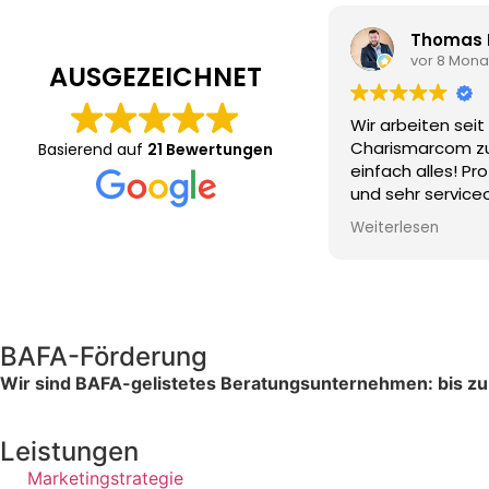
Thomas Hoiboom
M
vor 8 Monaten
vo
AUSGEZEICHNET
Wir arbeiten seit vielen Jahren mit
Charisma
Charismarcom zusammen. Hier passt
der SEO-
Basierend auf
21 Bewertungen
einfach alles! Professionell, kompetent
unterstü
und sehr serviceorientiert - wir sind
Abschlus
sehr glücklich, dass es Euch gibt!
Nachbetr
Weiterlesen
Weiterles
zufrieden
Wir freue
Zusammen
und kön
nur empf
BAFA-Förderung
Wir sind BAFA-gelistetes Beratungsunternehmen: bis z
Leistungen
Marketingstrategie