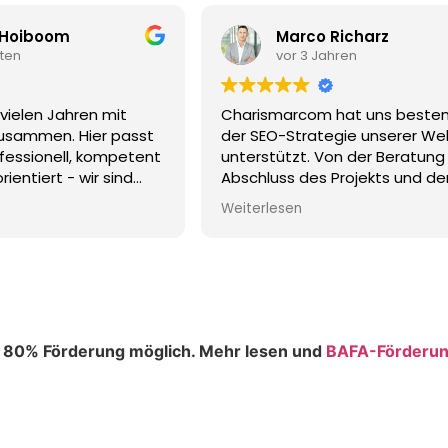
arco Richarz
Alexander Sta
r 3 Jahren
vor 3 Jahren
rcom hat uns bestens bei
Vom Fotoshooting für 
Strategie unserer Website
Webseite und unser On
tzt. Von der Beratung bis zum
waren wir restlos begei
s des Projekts und der
minutiös vorbereitet u
euung sind wir rundum
durchgeführt. Besonder
en
Weiterlesen
.
aufgefallen sind die Lie
n uns auf eine weitere
das Verständnis, was 
arbeit bei neuen Projekten
die vielen vielen Tricks
nen das Team-Charismarcom
sensationelle Fotos 
ehlen!
u 80% Förderung möglich. Mehr lesen und
BAFA-Förderu