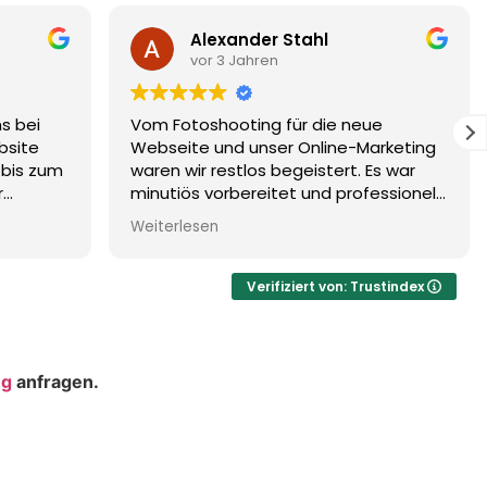
hl
Marion Nippon
vor 3 Jahren
die neue
Liebes Charismarcom-Team,
line-Marketing
Wir sind rundum zufrieden mit unser
stert. Es war
Webseite und der - falls wir mal ein
nd professionell
Anliegen haben - stets super
s positiv
schnellen Reaktion und Problemlösu
Weiterlesen
be fürs Detail,
Wir fühlen uns bei Ihnen sehr gut
wir brauchen und
aufgehoben!
, um
Verifiziert von: Trustindex
zu bekommen.
ng
anfragen.