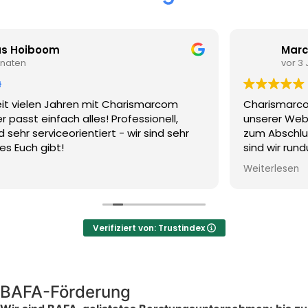
Marco Richarz
vor 3 Jahren
om
Charismarcom hat uns bestens bei der SEO-S
l,
unserer Website unterstützt. Von der Beratun
sehr
zum Abschluss des Projekts und der Nachbet
sind wir rundum zufrieden.
Wir freuen uns auf eine weitere Zusammenarb
Weiterlesen
neuen Projekten und können das Team-
Charismarcom nur empfehlen!
Verifiziert von: Trustindex
BAFA-Förderung