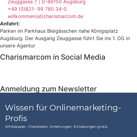
Zeuggasse 7 | D-86150 Augsburg
+49 (0)821- 99 780 34-0
willkommen(at)charismarcom.de
Anfahrt:
Parken im Parkhaus Bleigässchen nahe Königsplatz
Augsburg. Der Ausgang Zeuggasse führt Sie ins 1. OG in
unsere Agentur
Charismarcom in Social Media
Anmeldung zum Newsletter
Wissen für Onlinemarketing-
Profis
Whitepaper, Checklisten, Anleitungen, Einladungen gratis​