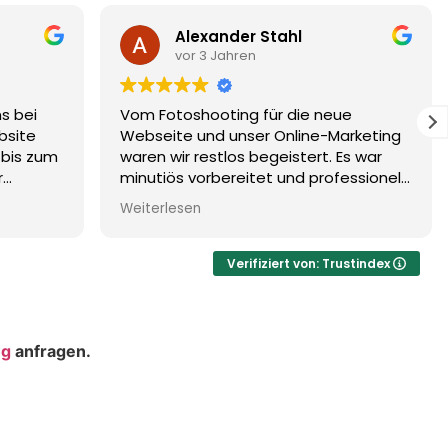
Marion Nippon
vor 3 Jahren
ue
Liebes Charismarcom-Team,
arketing
Wir sind rundum zufrieden mit unserer
Es war
Webseite und der - falls wir mal ein
essionell
Anliegen haben - stets super
iv
schnellen Reaktion und Problemlösung.
Weiterlesen
 Detail,
Wir fühlen uns bei Ihnen sehr gut
uchen und
aufgehoben!
Verifiziert von: Trustindex
mmen.
ng
anfragen.