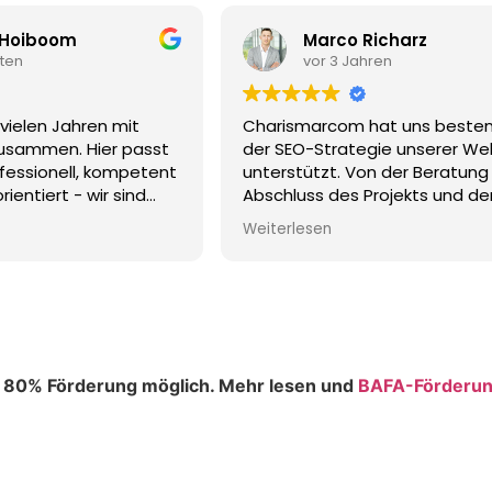
icharz
Alexander Stahl
ren
vor 3 Jahren
at uns bestens bei
Vom Fotoshooting für die ne
ie unserer Website
Webseite und unser Online-M
n der Beratung bis zum
waren wir restlos begeistert. 
rojekts und der
minutiös vorbereitet und prof
ind wir rundum
durchgeführt. Besonders posit
Weiterlesen
aufgefallen sind die Liebe fürs
uf eine weitere
das Verständnis, was wir bra
 bei neuen Projekten
die vielen vielen Tricks, um
s Team-Charismarcom
sensationelle Fotos zu beko
u 80% Förderung möglich. Mehr lesen und
BAFA-Förderu