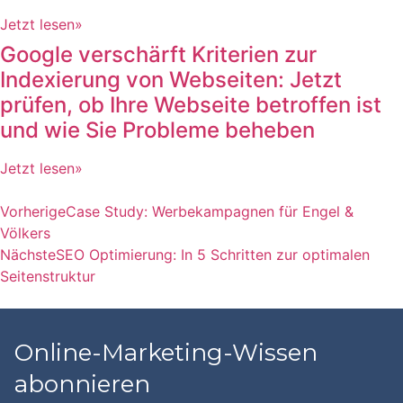
Jetzt lesen»
Google verschärft Kriterien zur
Indexierung von Webseiten: Jetzt
prüfen, ob Ihre Webseite betroffen ist
und wie Sie Probleme beheben
Jetzt lesen»
Vorherige
Case Study: Werbekampagnen für Engel &
Völkers
Nächste
SEO Optimierung: In 5 Schritten zur optimalen
Seitenstruktur
Online-Marketing-Wissen
abonnieren