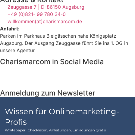
Zeuggasse 7 | D-86150 Augsburg
+49 (0)821- 99 780 34-0
willkommen(at)charismarcom.de
Anfahrt:
Parken im Parkhaus Bleigässchen nahe Königsplatz
Augsburg. Der Ausgang Zeuggasse führt Sie ins 1. OG in
unsere Agentur
Charismarcom in Social Media
Anmeldung zum Newsletter
Wissen für Onlinemarketing-
Profis
Whitepaper, Checklisten, Anleitungen, Einladungen gratis​